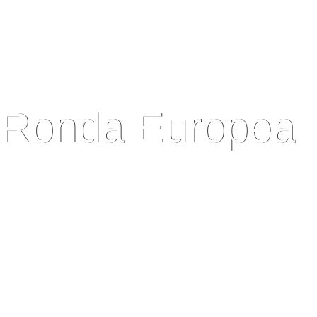
Ronda Europea
PAISES QUE VISITAS:
Madrid - San Sebastian - Lourdes - Blois - Orlenas - París - Zurích - Lucer
Venecia - Ferrara - Florencia - Asís - Roma - Pisa - Niza - Nimes - Barcelo
2023
HABLEMOS